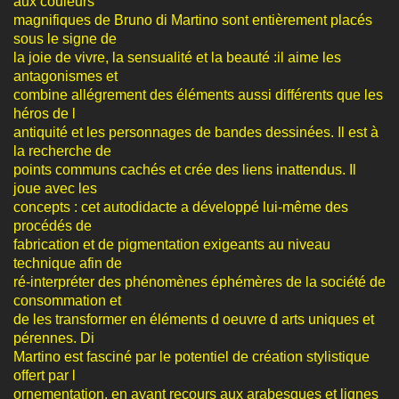
aux couleurs
magnifiques de Bruno di Martino sont entièrement placés
sous le signe de
la joie de vivre, la sensualité et la beauté :il aime les
antagonismes et
combine allégrement des éléments aussi différents que les
héros de l
antiquité et les personnages de bandes dessinées. Il est à
la recherche de
points communs cachés et crée des liens inattendus. Il
joue avec les
concepts : cet autodidacte a développé lui-même des
procédés de
fabrication et de pigmentation exigeants au niveau
technique afin de
ré-interpréter des phénomènes éphémères de la société de
consommation et
de les transformer en éléments d oeuvre d arts uniques et
pérennes. Di
Martino est fasciné par le potentiel de création stylistique
offert par l
ornementation, en ayant recours aux arabesques et lignes