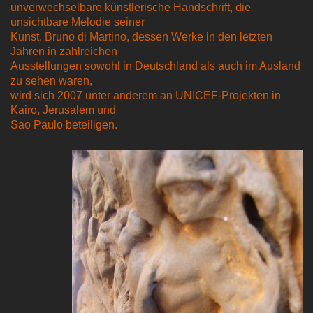
unverwechselbare künstlerische Handschrift, die
unsichtbare Melodie seiner
Kunst. Bruno di Martino, dessen Werke in den letzten
Jahren in zahlreichen
Ausstellungen sowohl in Deutschland als auch im Ausland
zu sehen waren,
wird sich 2007 unter anderem an UNICEF-Projekten in
Kairo, Jerusalem und
Sao Paulo beteiligen.