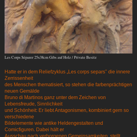
Les Corps Séparer 25x38cm Gibs auf Holz / Private Besitz
Hatte er in dem Reliefzyklus „Les corps separs" die innere
Zerrissenheit
des Menschen thematisiert, so stehen die farbenprächtigen
neuen Gemälde
Bruno di Martinos ganz unter dem Zeichen von
Lebensfreude, Sinnlichkeit
und Schönheit: Er liebt Antagonismen, kombiniert gern so
verschiedene
Bildelemente wie antike Heldengestalten und
Comicfiguren. Dabei hält er
Ausschau nach verborgenen Gemeinsamkeiten, stellt