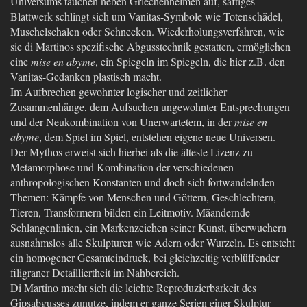
Universums tauchen neben Griechenhelmen auf, saftiges
Blattwerk schlingt sich um Vanitas-Symbole wie Totenschädel,
Muschelschalen oder Schnecken. Wiederholungsverfahren, wie
sie di Martinos spezifische Abgusstechnik gestatten, ermöglichen
eine
mise en abyme
, ein Spiegeln im Spiegeln, die hier z.B. den
Vanitas-Gedanken plastisch macht.
Im Aufbrechen gewohnter logischer und zeitlicher
Zusammenhänge, dem Aufsuchen ungewohnter Entsprechungen
und der Neukombination von Unerwartetem, in der
mise en
abyme
, dem Spiel im Spiel, entstehen eigene neue Universen.
Der Mythos erweist sich hierbei als die älteste Lizenz zu
Metamorphose und Kombination der verschiedenen
anthropologischen Konstanten und doch sich fortwandelnden
Themen: Kämpfe von Menschen und Göttern, Geschlechtern,
Tieren, Transformern bilden ein Leitmotiv. Mäandernde
Schlangenlinien, ein Markenzeichen seiner Kunst, überwuchern
ausnahmslos alle Skulpturen wie Adern oder Wurzeln. Es entsteht
ein homogener Gesamteindruck, bei gleichzeitig verblüffender
filigraner Detailliertheit im Nahbereich.
Di Martino macht sich die leichte Reproduzierbarkeit des
Gipsabgusses zunutze, indem er ganze Serien einer Skulptur